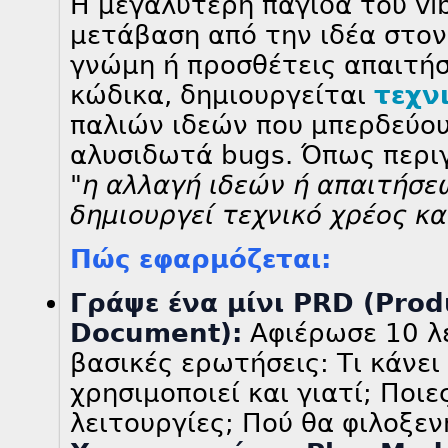
Η μεγαλύτερη παγίδα του vib
μετάβαση από την ιδέα στον
γνώμη ή προσθέτεις απαιτήσ
κώδικα, δημιουργείται
τεχν
παλιών ιδεών που μπερδεύου
αλυσιδωτά bugs. Όπως περι
"η αλλαγή ιδεών ή απαιτήσε
δημιουργεί τεχνικό χρέος κα
Πώς εφαρμόζεται:
Γράψε ένα μίνι PRD (Pro
Document):
Αφιέρωσε 10 λε
βασικές ερωτήσεις: Τι κάνει
χρησιμοποιεί και γιατί; Ποιε
λειτουργίες; Πού θα φιλοξεν