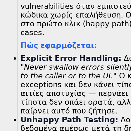
vulnerabilities όταν εμπιστ
κώδικα χωρίς επαλήθευση. 
στο πρώτο κλικ (happy path
cases.
Πώς εφαρμόζεται:
Explicit Error Handling:
Δώ
"Never swallow errors silent
to the caller or to the UI."
Ο κ
exceptions και δεν κάνει τίπ
αιτίες αποτυχίας — περνάει 
τίποτα δεν σπάει ορατά, αλ
παίρνει αυτό που ζήτησε.
Unhappy Path Testing:
Δο
δεδομένα αμέσως μετά τη δη