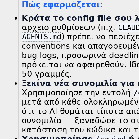
Πώς εφαρμόζεται:
Κράτα το config file σου 
αρχείο ρυθμίσεων (π.χ.
CLAU
) πρέπει να περιέχ
AGENTS.md
conventions και απαγορευμέ
bug logs, προσωρινά deadli
πρόκειται να αφαιρεθούν. Ι
50 γραμμές.
Ξεκίνα νέα συνομιλία για 
Χρησιμοποίησε την εντολή
/
μετά από κάθε ολοκληρωμέν
ότι το AI θυμάται τίποτα α
συνομιλία — ξαναδώσε το σ
κατάσταση του κώδικα και τ
Χρησιμοποίησε
ή 