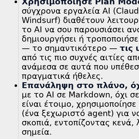
Χρησιμοποίησε Plan Mod
σύγχρονα εργαλεία AI (Claude
Windsurf) διαθέτουν λειτου
το AI να σου παρουσιάσει αν
δημιουργήσει ή τροποποιήσει,
— το σημαντικότερο —
τις 
από τις πιο συχνές αιτίες α
ανάμεσα σε αυτά που υπέθεσε
πραγματικά ήθελες.
Επανάληψη στο πλάνο, όχ
με το AI σε Markdown, όχι σ
είναι έτοιμο, χρησιμοποίησε
(ένα ξεχωριστό agent) για ν
σκοπιά, εντοπίζοντας κενά, 
σημεία.