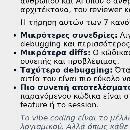
ανθρώπου και AI όπου ο άνθ
αρχιτέκτονα, του reviewer κ
Η τήρηση αυτών των 7 κανό
Μικρότερες συνεδρίες:
Λι
debugging και περισσότερος
Μικρότερα diffs:
Ο κώδικας
συνεπής και προβλέψιμος.
Ταχύτερο debugging:
Όταν
αιτία του είναι πιο εύκολο ν
Πιο συνεπή αποτελέσματ
παραγόμενου κώδικα είναι 
feature ή το session.
Το vibe coding είναι το μέλ
λογισμικού. Αλλά όπως κάθε 