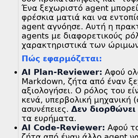
Ένα ξεχωριστό agent μπορεί
φρέσκια ματιά και να εντοπί
agent αγνόησε. Αυτή η πρακ
agents με διαφορετικούς ρόλ
χαρακτηριστικά των ώριμων 
Πώς εφαρμόζεται:
AI Plan-Reviewer:
Αφού ολ
Markdown, ζήτα από έναν ξε
αξιολογήσει. Ο ρόλος του είν
κενά, υπερβολική μηχανική (
ασυνέπειες.
Δεν διορθώνει
τα ευρήματα.
AI Code-Reviewer:
Αφού το
ζήτα από έναν άλλο agent να