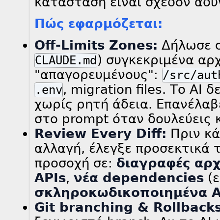
κατάσταση είναι σχεδόν αδύ
Πώς εφαρμόζεται:
Off-Limits Zones:
Δήλωσε στ
) συγκεκριμένα αρ
CLAUDE.md
"απαγορευμένους":
/src/aut
, migration files. Το AI 
.env
χωρίς ρητή άδεια. Επανέλαβ
στο prompt όταν δουλεύεις 
Review Every Diff:
Πριν κά
αλλαγή, έλεγξε προσεκτικά τ
προσοχή σε:
διαγραφές αρ
APIs
,
νέα dependencies
(ε
σκληροκωδικοποιημένα A
Git branching & Rollbacks