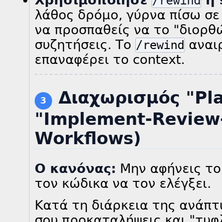
/rewind
λάθος δρόμο, γύρνα πίσω σε
να προσπαθείς να το "διορθ
συζητήσεις. Το
αναιρ
/rewind
επαναφέρει το context.
Διαχωρισμός "Pl
3
"Implement-Review-
Workflows)
Ο κανόνας:
Μην αφήνεις το 
τον κώδικα να τον ελέγξει.
Κατά τη διάρκεια της ανάπτυ
σου προκαταλήψεις και "τυφλ